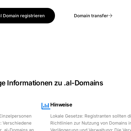
al Domain registrieren
Domain transfer
ge Informationen zu .al-Domains
Hinweise
 Einzelpersonen
Lokale Gesetze: Registranten sollten d
r: Verschiedene
Richtlinien zur Nutzung von Domains i
r .al-Domains an,
Verlängerung und Verwaltung: Die Ver