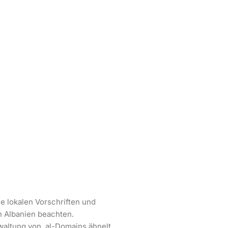
ie lokalen Vorschriften und
n Albanien beachten.
waltung von .al-Domains ähnelt