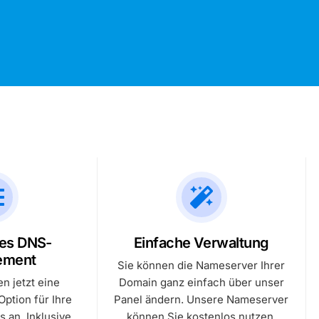
Uptime Monitor
ieser Plan ist für Unternehmen und
Optimiert auf Geschwindigkeit,
ting
benötigen
Systemstatus
rganisationen konzipiert, die eine
Uptime und Skalierbarkeit –
orgen Sie für maximale Erreichbarkeit und
eistungsstärkere Lösung zur KI-Content-
sting
perfekt für Websites mit
erformance Ihrer Websites.
enerierung benötigen.
Tarife v
starkem Besucheraufkommen
Hosting
und hohen Performance-
Anforderungen.
Search
Wisse
arife vergleichen
ting
Service-Uptime
ses DNS-
Einfache Verwaltung
ement
Sie können die Nameserver Ihrer
en jetzt eine
Domain ganz einfach über unser
ption für Ihre
Panel ändern. Unsere Nameserver
 an. Inklusive
können Sie kostenlos nutzen.